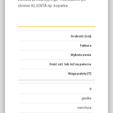
stronie KLIENTA np. koparka.
Grubość [cm]
Faktura
Wykończenie
Ilość szt. lub m2 na palecie
Waga palety [T]
8
gładka
nanofaza