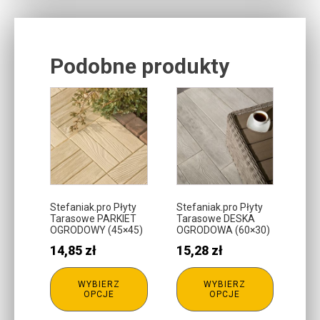
Podobne produkty
Related products
Ten
Ten
produkt
produkt
ma
ma
wiele
wiele
wariantów.
wariantów.
Opcje
Opcje
można
można
Stefaniak.pro Płyty
Stefaniak.pro Płyty
Tarasowe PARKIET
Tarasowe DESKA
wybrać
wybrać
OGRODOWY (45×45)
OGRODOWA (60×30)
na
na
14,85
zł
15,28
zł
stronie
stronie
produktu
produktu
WYBIERZ
WYBIERZ
OPCJE
OPCJE