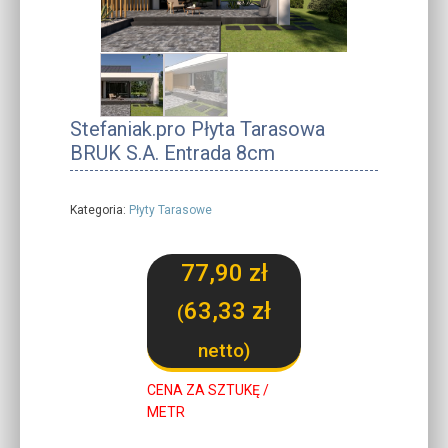
Stefaniak.pro Płyta Tarasowa
BRUK S.A. Entrada 8cm
Kategoria:
Płyty Tarasowe
77,90
zł
63,33
zł
(
netto)
CENA ZA SZTUKĘ /
METR