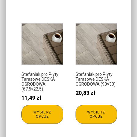
Ten
Ten
produkt
produkt
ma
ma
wiele
wiele
wariantów.
wariantów.
Opcje
Opcje
można
można
Stefaniak.pro Płyty
Stefaniak.pro Płyty
Tarasowe DESKA
Tarasowe DESKA
wybrać
wybrać
OGRODOWA
OGRODOWA (90×30)
na
na
(67,5×22,5)
20,83
zł
stronie
stronie
11,49
zł
produktu
produktu
WYBIERZ
WYBIERZ
OPCJE
OPCJE