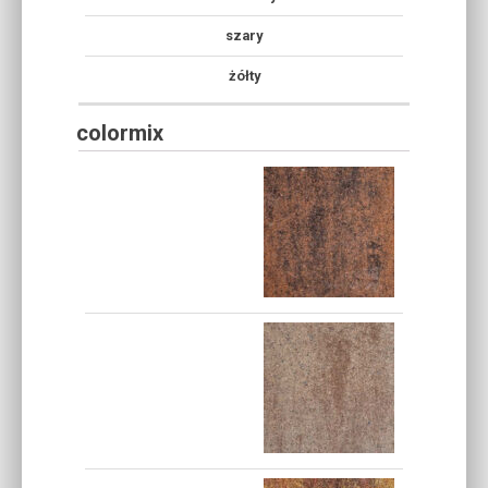
szary
żółty
colormix