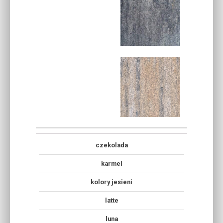
czekolada
karmel
kolory jesieni
latte
luna