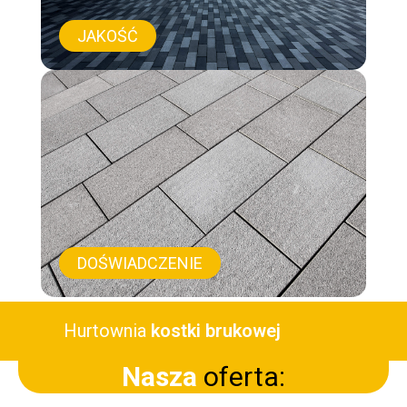
JAKOŚĆ
DOŚWIADCZENIE
Hurtownia
kostki brukowej
Nasza
oferta: