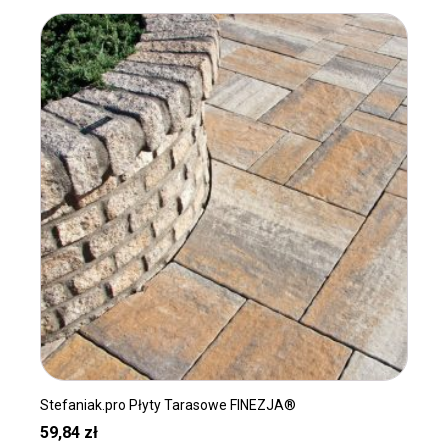
Ten
produkt
ma
wiele
wariantów.
Opcje
można
wybrać
na
stronie
produktu
Stefaniak.pro Płyty Tarasowe FINEZJA®
59,84
zł