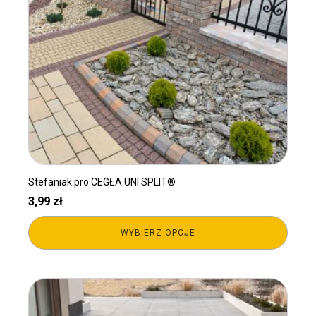
Opcje
można
wybrać
na
stronie
produktu
Stefaniak.pro CEGŁA UNI SPLIT®
3,99
zł
WYBIERZ OPCJE
Ten
produkt