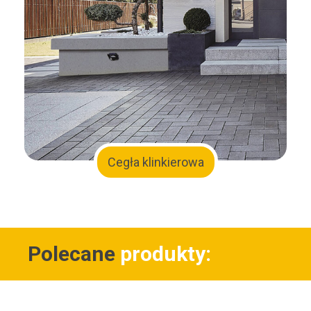
Cegła klinkierowa
Polecane
produkty:
Sklep
Wyświetlanie wszystkich wyników: 8