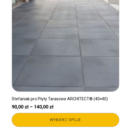
ma
wiele
wariantów.
Opcje
można
wybrać
na
stronie
produktu
Stefaniak.pro Płyty Tarasowe ARCHITECT® (40×40)
Zakres
90,00
zł
–
140,00
zł
cen:
WYBIERZ OPCJE
od
90,00 zł