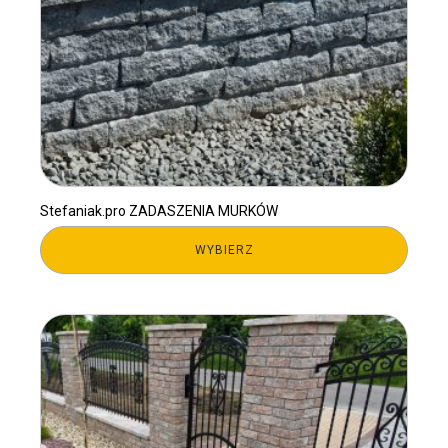
Stefaniak.pro ZADASZENIA MURKÓW
WYBIERZ
Ten
produkt
ma
wiele
wariantów.