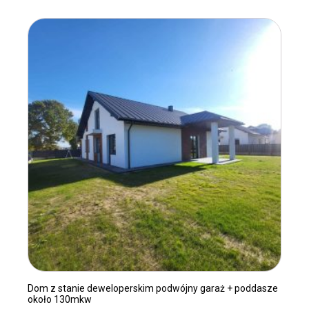
do
140,00 zł
Dom z stanie deweloperskim podwójny garaż + poddasze
około 130mkw