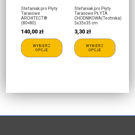
można
można
Stefaniak.pro Płyty
Stefaniak.pro Płyty
Tarasowe
Tarasowe PŁYTA
wybrać
wybrać
ARCHITECT®
CHODNIKOWA(Technika)
na
na
(80×80)
5x35x35 cm
stronie
stronie
140,00
zł
3,30
zł
produktu
produktu
WYBIERZ
WYBIERZ
OPCJE
OPCJE