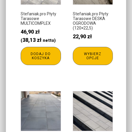
Opcje
można
Stefaniak.pro Płyty
Stefaniak.pro Płyty
Tarasowe
Tarasowe DESKA
wybrać
MULTICOMPLEX
OGRODOWA
na
(120×22,5)
46,90
zł
stronie
22,90
zł
38,13
zł
(
netto)
produktu
DODAJ DO
WYBIERZ
KOSZYKA
OPCJE
Ten
Ten
produkt
produkt
ma
ma
wiele
wiele
wariantów.
wariantów.
Opcje
Opcje