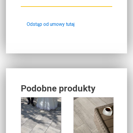
Odstąp od umowy tutaj
Podobne produkty
Related products
Ten
produkt
ma
wiele
wariantów.