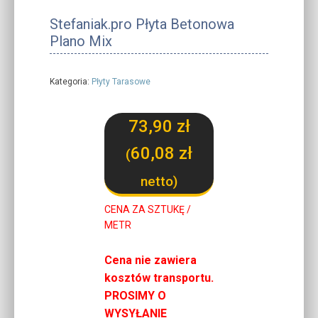
Stefaniak.pro Płyta Betonowa
Plano Mix
Kategoria:
Płyty Tarasowe
73,90
zł
60,08
zł
(
netto)
CENA ZA SZTUKĘ /
METR
Cena nie zawiera
kosztów transportu.
PROSIMY O
WYSYŁANIE