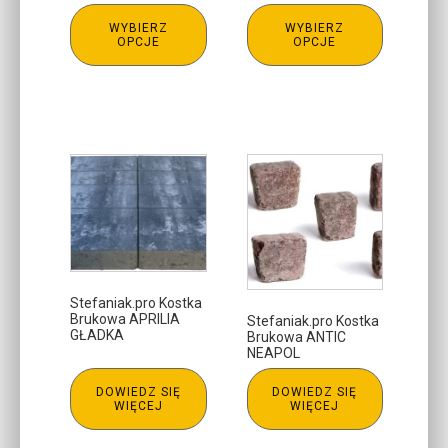
cen:
WYBIERZ
WYBIERZ
od
OPCJE
OPCJE
69,91 zł
do
90,24 zł
Stefaniak.pro Kostka
Brukowa APRILIA
Stefaniak.pro Kostka
GŁADKA
Brukowa ANTIC
NEAPOL
DOWIEDZ SIĘ
DOWIEDZ SIĘ
WIĘCEJ
WIĘCEJ