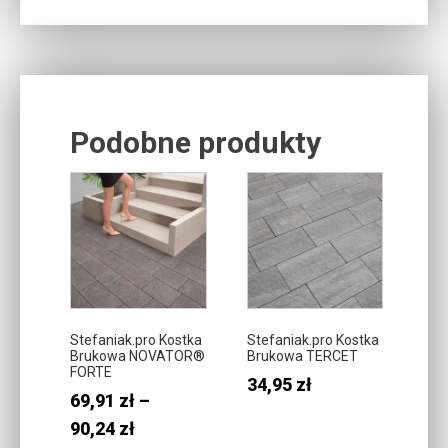
Podobne produkty
Related products
Ten
Ten
produkt
produkt
ma
ma
wiele
wiele
wariantów.
wariantów.
Opcje
Opcje
można
można
Stefaniak.pro Kostka
Stefaniak.pro Kostka
Brukowa NOVATOR®
Brukowa TERCET
wybrać
wybrać
FORTE
34,95
zł
na
na
69,91
zł
–
stronie
stronie
Zakres
90,24
zł
produktu
produktu