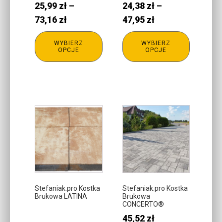
25,99
zł
–
24,38
zł
–
na
na
stronie
stronie
Zakres
Zakres
73,16
zł
47,95
zł
produktu
produktu
cen:
cen:
WYBIERZ
WYBIERZ
od
od
OPCJE
OPCJE
25,99 zł
24,38 zł
do
do
73,16 zł
47,95 zł
Ten
produkt
ma
wiele
wariantów.
Opcje
można
Stefaniak.pro Kostka
Stefaniak.pro Kostka
Brukowa LATINA
Brukowa
wybrać
CONCERTO®
na
45,52
zł