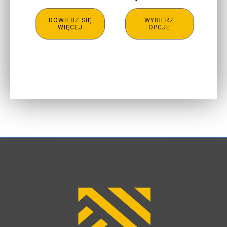
stronie
produktu
DOWIEDZ SIĘ
WYBIERZ
WIĘCEJ
OPCJE