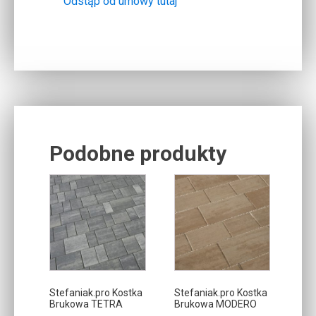
Odstąp od umowy tutaj
Podobne produkty
Related products
Ten
Ten
produkt
produkt
ma
ma
wiele
wiele
wariantów.
wariantów.
Opcje
Opcje
można
można
Stefaniak.pro Kostka
Stefaniak.pro Kostka
Brukowa TETRA
Brukowa MODERO
wybrać
wybrać