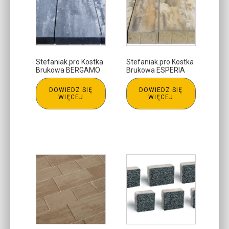
Stefaniak.pro Kostka
Stefaniak.pro Kostka
Brukowa BERGAMO
Brukowa ESPERIA
DOWIEDZ SIĘ
DOWIEDZ SIĘ
WIĘCEJ
WIĘCEJ
Ten
produkt
ma
wiele
wariantów.
Opcje