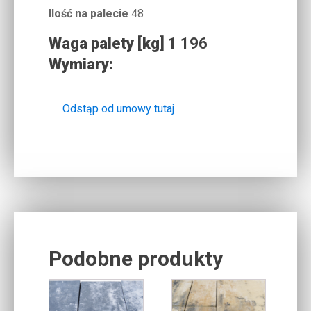
Ilość na palecie
48
Waga palety [kg]
1 196
Wymiary:
Odstąp od umowy tutaj
Podobne produkty
Related products