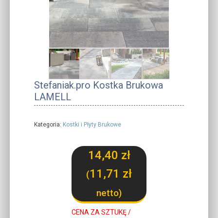
Stefaniak.pro Kostka Brukowa
LAMELL
Kategoria:
Kostki i Płyty Brukowe
14,40
zł
11,71
zł
(
netto)
CENA ZA SZTUKĘ /