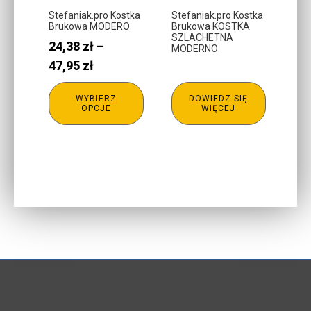
można
Stefaniak.pro Kostka
Stefaniak.pro Kostka
Brukowa MODERO
Brukowa KOSTKA
wybrać
SZLACHETNA
24,38
zł
–
na
MODERNO
stronie
Zakres
47,95
zł
produktu
cen:
WYBIERZ
DOWIEDZ SIĘ
od
OPCJE
WIĘCEJ
24,38 zł
do
47,95 zł