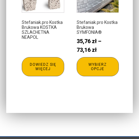
wariantów.
Opcje
można
Stefaniak.pro Kostka
Stefaniak.pro Kostka
Brukowa KOSTKA
Brukowa
wybrać
SZLACHETNA
SYMFONIA®
na
NEAPOL
35,76
zł
–
stronie
Zakres
73,16
zł
produktu
cen:
DOWIEDZ SIĘ
WYBIERZ
od
WIĘCEJ
OPCJE
35,76 zł
do
73,16 zł