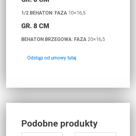
1/2 BEHATON: FAZA
10×16,5
GR. 8 CM
BEHATON BRZEGOWA: FAZA
20×16,5
Odstąp od umowy tutaj
Podobne produkty
Related products