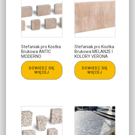
Stefaniak.pro Kostka
Stefaniak.pro Kostka
Brukowa ANTIC
Brukowa MELANŻE I
MODERNO
KOLORY VERONA
DOWIEDZ SIĘ
DOWIEDZ SIĘ
WIĘCEJ
WIĘCEJ
Ten
produkt
ma
wiele