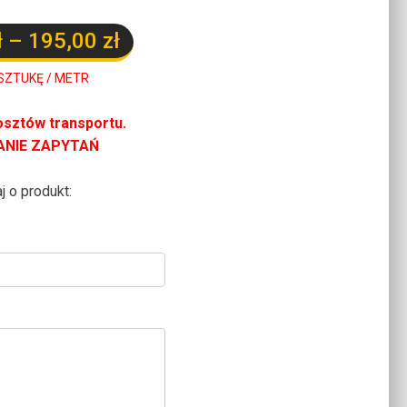
Zakres
ł
–
195,00
zł
cen:
SZTUKĘ / METR
od
osztów transportu.
115,00 zł
ANIE ZAPYTAŃ
do
j o produkt:
195,00 zł