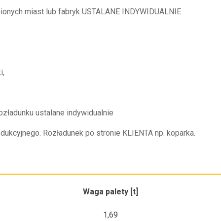
nionych miast lub fabryk USTALANE INDYWIDUALNIE
i,
rozładunku ustalane indywidualnie
dukcyjnego. Rozładunek po stronie KLIENTA np. koparka.
Waga palety [t]
1,69