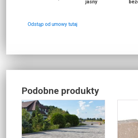
jasny
beż
Odstąp od umowy tutaj
Podobne produkty
Related products
Ten
produkt
ma
wiele
wariantów.