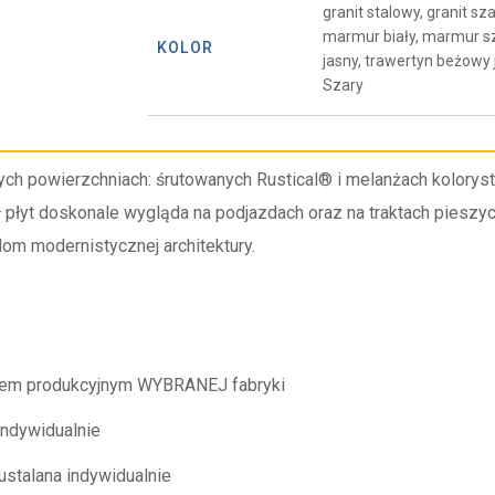
granit stalowy, granit sz
marmur biały, marmur s
KOLOR
jasny, trawertyn beżowy
Szary
ch powierzchniach: śrutowanych Rustical® i melanżach kolorys
 płyt doskonale wygląda na podjazdach oraz na traktach pieszyc
om modernistycznej architektury.
ramem produkcyjnym WYBRANEJ fabryki
indywidualnie
talana indywidualnie