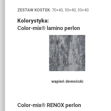
ZESTAW KOSTEK:
70×40, 50×40, 30×40
Kolorystyka:
Color-mix® lamino perlon
wapień dewoński
Color-mix® RENOX perlon