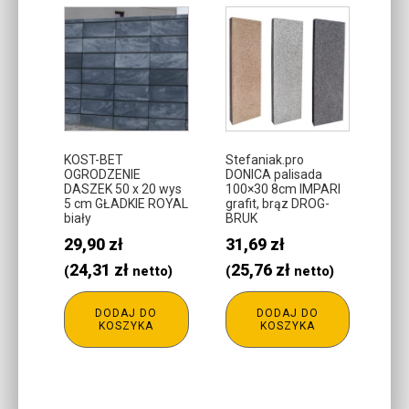
KOST-BET
Stefaniak.pro
OGRODZENIE
DONICA palisada
DASZEK 50 x 20 wys
100×30 8cm IMPARI
5 cm GŁADKIE ROYAL
grafit, brąz DROG-
biały
BRUK
29,90
zł
31,69
zł
24,31
zł
25,76
zł
(
netto)
(
netto)
DODAJ DO
DODAJ DO
KOSZYKA
KOSZYKA