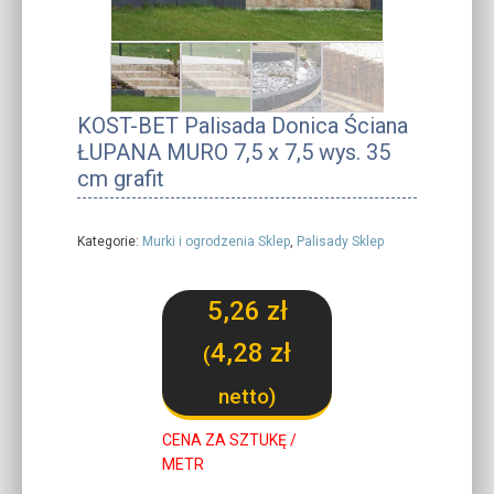
KOST-BET Palisada Donica Ściana
ŁUPANA MURO 7,5 x 7,5 wys. 35
cm grafit
Kategorie:
Murki i ogrodzenia Sklep
,
Palisady Sklep
5,26
zł
4,28
zł
(
netto)
CENA ZA SZTUKĘ /
METR