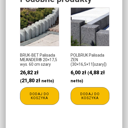
Related products
BRUK-BET Palisada
POLBRUK Palisada
MEANDER® 20×17,5
ZEN
wys. 60 cm szary
(30×16,5×11[szary])
26,82
zł
6,00
zł
4,88
zł
(
21,80
zł
(
netto)
netto)
DODAJ DO
DODAJ DO
KOSZYKA
KOSZYKA