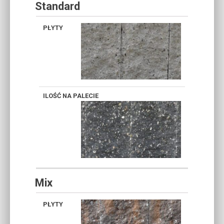
Standard
BIAŁY
GRAFIT
Mix
A4
A5
A6
A8
CZEKOLADA
TOFFI
MARAGO
MOCCA