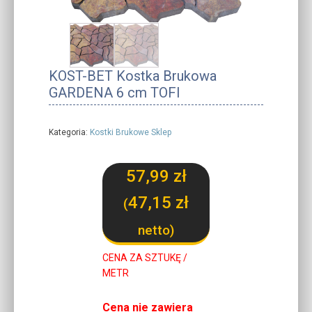
KOST-BET Kostka Brukowa
GARDENA 6 cm TOFI
Kategoria:
Kostki Brukowe Sklep
57,99
zł
47,15
zł
(
netto)
CENA ZA SZTUKĘ /
METR
Cena nie zawiera