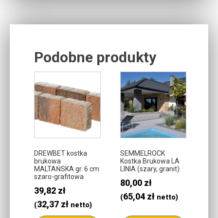
Podobne produkty
Related products
DREWBET kostka
SEMMELROCK
brukowa
Kostka Brukowa LA
MALTAŃSKA gr. 6 cm
LINIA (szary, granit)
szaro-grafitowa
80,00
zł
39,82
zł
65,04
zł
(
netto)
32,37
zł
(
netto)