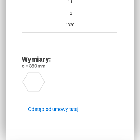
11
[KG]
12
1320
Wymiary:
Odstąp od umowy tutaj