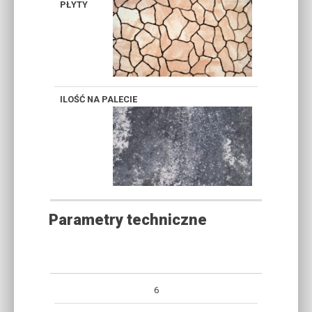
A5
A6
TOFFI
MARAGO
Parametry techniczne
WAGA
6
GRUBOŚĆ
PALETA
ILOŚĆ
PALETY
[CM]
[M2]
WARSTW