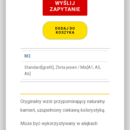
WYŚLIJ
ZAPYTANIE
DODAJ DO
KOSZYKA
M2
Standard[grafit], Złota jesień / Mix[A1, A5,
A6]
Oryginalny wzór przypominający naturalny
kamień, uzupełniony ciekawą kolorystyką.
Może być wykorzystywany w alejkach