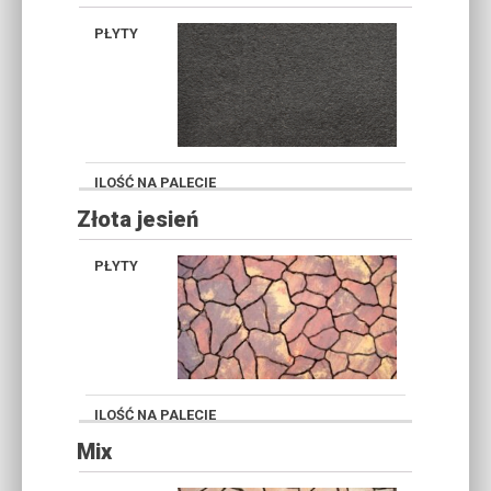
SZARY
Złota jesień
A1
Mix