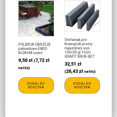
Stefaniak.pro
Krawężnik prosty
POLBRUK OBRZEŻE
najazdowy wys.
palisadowe ENDO
100×30 gr.15cm
8×28×48 szare
GRAFIT BRUK-BET
9,50
zł
7,72
zł
(
32,51
zł
netto)
26,43
zł
(
netto)
DODAJ DO
DODAJ DO
KOSZYKA
KOSZYKA