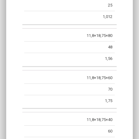
NA
PALISADA
PALETY
25
PALECIE
[T]
[SZT.]
1,012
11,8×18,75×80
48
1,56
11,8×18,75×60
70
1,75
11,8×18,75×40
60