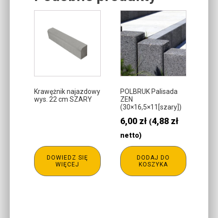
Related products
Krawężnik najazdowy
POLBRUK Palisada
wys. 22 cm SZARY
ZEN
(30×16,5×11[szary])
6,00
zł
4,88
zł
(
netto)
DOWIEDZ SIĘ
DODAJ DO
WIĘCEJ
KOSZYKA