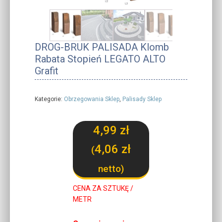
DROG-BRUK PALISADA Klomb
Rabata Stopień LEGATO ALTO
Grafit
Kategorie:
Obrzegowania Sklep
,
Palisady Sklep
4,99
zł
4,06
zł
(
netto)
CENA ZA SZTUKĘ /
METR