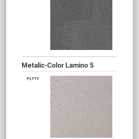
Metalic-Color Lamino 5
PERŁA
PERŁA
PERŁA
PERŁA
SREBRNO-
STALOWO-
KREMOWA
STALOW
STALOWA
SREBRNA