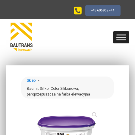
+48 606 952 444
Sklep
»
Baumit SilikonColor Silikonowa,
paroprzepuszczalna farba elewacyjna