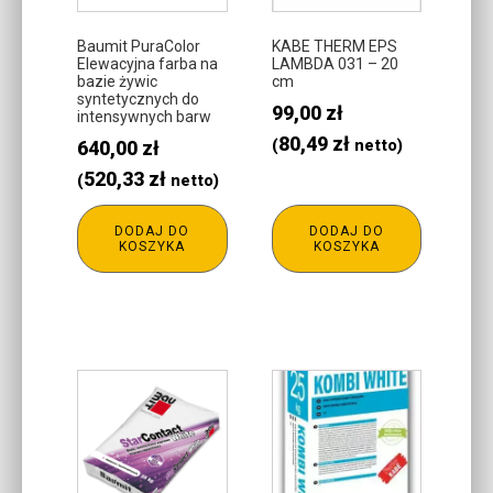
Baumit PuraColor
KABE THERM EPS
Elewacyjna farba na
LAMBDA 031 – 20
bazie żywic
cm
syntetycznych do
99,00
zł
intensywnych barw
80,49
zł
640,00
zł
(
netto)
520,33
zł
(
netto)
DODAJ DO
DODAJ DO
KOSZYKA
KOSZYKA