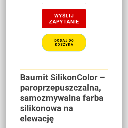
WYŚLIJ
ZAPYTANIE
DODAJ DO
KOSZYKA
Baumit SilikonColor –
paroprzepuszczalna,
samozmywalna farba
silikonowa na
elewację