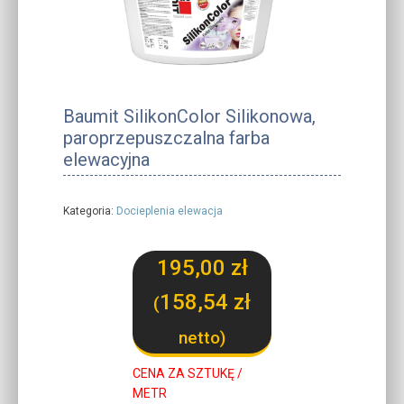
Baumit SilikonColor Silikonowa,
paroprzepuszczalna farba
elewacyjna
Kategoria:
Docieplenia elewacja
195,00
zł
158,54
zł
(
netto)
CENA ZA SZTUKĘ /
METR