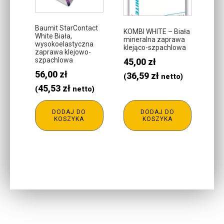
Baumit StarContact
KOMBI WHITE – Biała
White Biała,
mineralna zaprawa
wysokoelastyczna
klejąco-szpachlowa
zaprawa klejowo-
szpachlowa
45,00
zł
56,00
zł
36,59
zł
(
netto)
45,53
zł
(
netto)
DODAJ DO
DODAJ DO
KOSZYKA
KOSZYKA