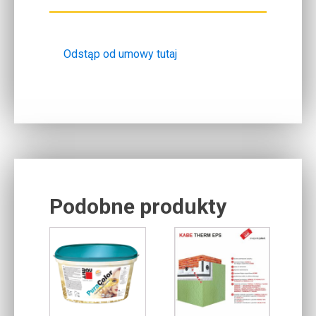
Odstąp od umowy tutaj
Podobne produkty
Related products