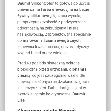
Baumit SilikonColor
to gotowa do użycia,
uniwersalna farba elewacyjna na bazie
żywicy silikonowej
, łącząca wysoką
paroprzepuszczalność z podwyższoną
odpornością na zabrudzenia i niską
nasiąkliwością. Zaprojektowana specjalnie
do
malowania ścian zewnętrznych
,
zapewnia trwałą ochronę oraz estetyczny
wygląd fasad przez wiele lat.
Produkt posiada skuteczną ochronę
biologiczną przed
grzybami, glonami i
pleśnią
, co jest szczególnie ważne dla
elewacji narażonych na działanie wilgoci i
zanieczyszczeń. Farba dostępna jest w
szerokiej gamie kolorystycznej
Baumit
Life
.
Kluczowe zalety Baumit