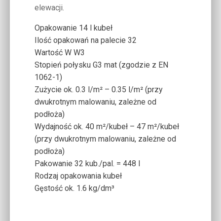
elewacji.
Opakowanie 14 l kubeł
Ilość opakowań na palecie 32
Wartość W
W3
Stopień połysku
G3 mat (zgodzie z EN
1062-1)
Zużycie
ok. 0.3 l/m² – 0.35 l/m² (przy
dwukrotnym malowaniu, zależne od
podłoża)
Wydajność
ok. 40 m²/kubeł – 47 m²/kubeł
(przy dwukrotnym malowaniu, zależne od
podłoża)
Pakowanie
32 kub./pal. = 448 l
Rodzaj opakowania
kubeł
Gęstość
ok. 1.6 kg/dm³