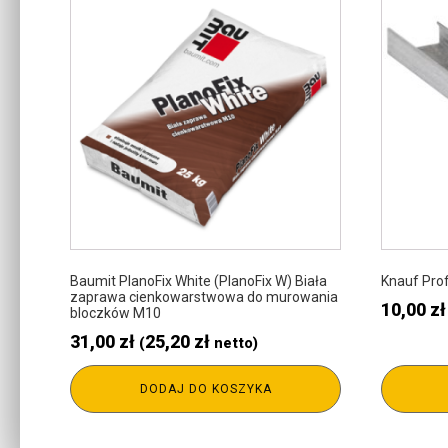
Baumit PlanoFix White (PlanoFix W) Biała
Knauf Prof
zaprawa cienkowarstwowa do murowania
10,00
zł
bloczków M10
31,00
zł
25,20
zł
(
netto)
DODAJ DO KOSZYKA