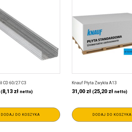
il CD 60/27 C3
Knauf Płyta Zwykła A13
8,13
zł
31,00
zł
25,20
zł
(
netto)
(
netto)
DODAJ DO KOSZYKA
DODAJ DO KOSZYKA