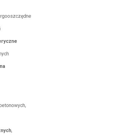
nergooszczędne
ć
eryczne
nych
na
betonowych,
znych
,