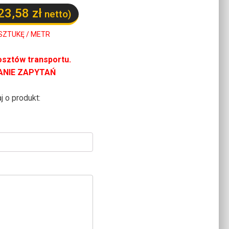
23,58
zł
netto)
SZTUKĘ / METR
osztów transportu.
ANIE ZAPYTAŃ
j o produkt: