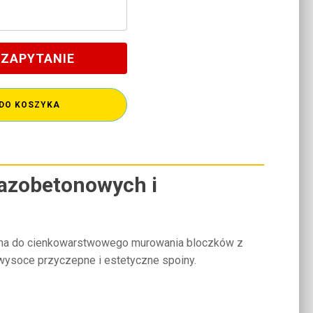
 ZAPYTANIE
DO KOSZYKA
azobetonowych i
a do cienkowarstwowego murowania bloczków z
 wysoce przyczepne i estetyczne spoiny.