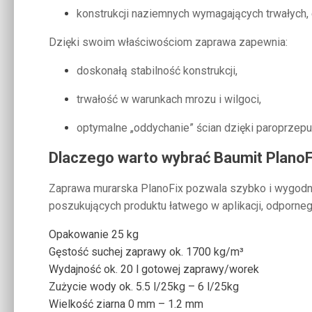
konstrukcji naziemnych wymagających trwałych
Dzięki swoim właściwościom zaprawa zapewnia:
doskonałą stabilność konstrukcji,
trwałość w warunkach mrozu i wilgoci,
optymalne „oddychanie” ścian dzięki paroprzepu
Dlaczego warto wybrać Baumit PlanoF
Zaprawa murarska PlanoFix pozwala szybko i wygodni
poszukujących produktu łatwego w aplikacji, odporne
Opakowanie 25 kg
Gęstość suchej zaprawy
ok. 1700 kg/m³
Wydajność
ok. 20 l gotowej zaprawy/worek
Zużycie wody
ok. 5.5 l/25kg – 6 l/25kg
Wielkość ziarna
0 mm – 1.2 mm