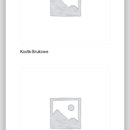
Kostki Brukowe
DOWIEDZ SIĘ WIĘCEJ