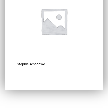
Stopnie schodowe
DOWIEDZ SIĘ WIĘCEJ