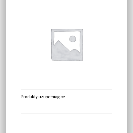
Produkty uzupełniające
DOWIEDZ SIĘ WIĘCEJ