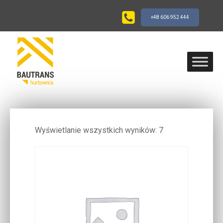
+48 606 952 444
PRODUKTY SKLEP
Wyświetlanie wszystkich wyników: 7