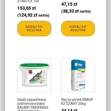
STARTEX 160
47,15
zł
153,65
zł
38,33
zł
(
netto)
124,92
zł
(
netto)
DODAJ DO
DODAJ DO
KOSZYKA
KOSZYKA
Gładź szpachlowa
Klej do płytek KNAUF
polimerowa biała
K2 SZARY 25kg
BAUMIT FINOFINISH
34,14
zł