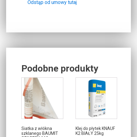
Odstąp od umowy tutaj
Podobne produkty
Related products
Siatka z włókna
Klej do płytek KNAUF
szklanego BAUMIT
K2 BIAŁY 25kg