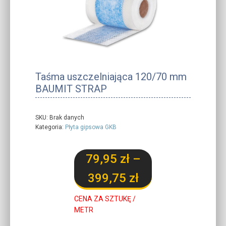
Taśma uszczelniająca 120/70 mm
BAUMIT STRAP
SKU:
Brak danych
Kategoria:
Płyta gipsowa GKB
79,95
zł
–
Zakres
399,75
zł
cen:
CENA ZA SZTUKĘ /
METR
od