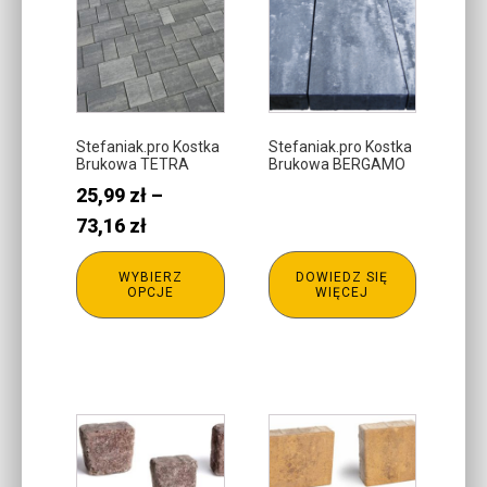
produkt
ma
wiele
wariantów.
Opcje
można
Stefaniak.pro Kostka
Stefaniak.pro Kostka
Brukowa TETRA
Brukowa BERGAMO
wybrać
25,99
zł
–
na
stronie
Zakres
73,16
zł
produktu
cen:
WYBIERZ
DOWIEDZ SIĘ
od
OPCJE
WIĘCEJ
25,99 zł
do
73,16 zł