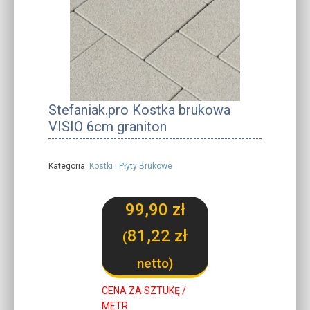
Stefaniak.pro Kostka brukowa
VISIO 6cm graniton
Kategoria:
Kostki i Płyty Brukowe
99,90
zł
81,22
zł
(
netto)
CENA ZA SZTUKĘ /
METR