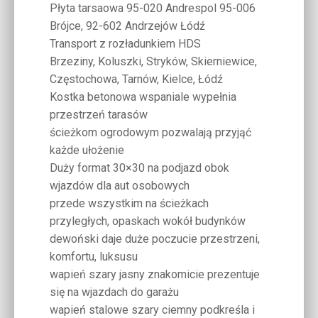
Płyta tarsaowa 95-020 Andrespol 95-006
Brójce, 92-602 Andrzejów Łódź
Transport z rozładunkiem HDS
Brzeziny, Koluszki, Stryków, Skierniewice,
Częstochowa, Tarnów, Kielce, Łódź
Kostka betonowa wspaniale wypełnia
przestrzeń tarasów
ścieżkom ogrodowym pozwalają przyjąć
każde ułożenie
Duży format 30×30 na podjazd obok
wjazdów dla aut osobowych
przede wszystkim na ścieżkach
przyległych, opaskach wokół budynków
dewoński daje duże poczucie przestrzeni,
komfortu, luksusu
wapień szary jasny znakomicie prezentuje
się na wjazdach do garażu
wapień stalowe szary ciemny podkreśla i