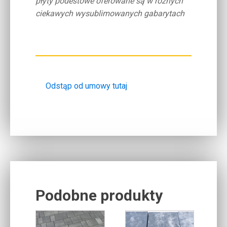
płyty podestowe oferowane są w różnych
ciekawych wysublimowanych gabarytach
Odstąp od umowy tutaj
Podobne produkty
Related products
Ten