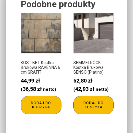
Podobne produkty
Related products
KOST-BET Kostka
SEMMELROCK
Brukowa RAVENNA 6
Kostka Brukowa
cm GRAFIT
SENSO (Platino)
44,99
zł
52,80
zł
36,58
zł
42,93
zł
(
netto)
(
netto)
DODAJ DO
DODAJ DO
KOSZYKA
KOSZYKA