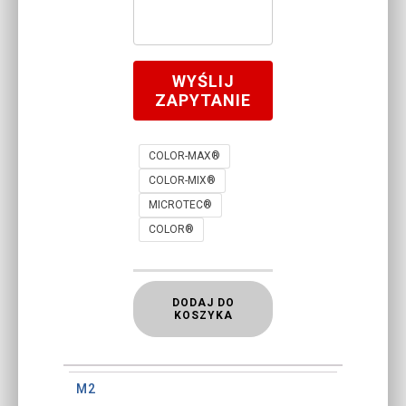
WYŚLIJ
ZAPYTANIE
COLOR-MAX®
COLOR-MIX®
MICROTEC®
COLOR®
DODAJ DO
KOSZYKA
M2