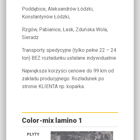
Poddębice, Aleksandrów Łódzki,
Konstantynów Łódzki,
Rzgów, Pabianice, Łask, Zduńska Wola,
Sieradz
Transporty spedycyjne (tylko pełne 22 – 24
ton) BEZ rozładunku ustalane indywidualnie
Największe korzyści cenowe do 99 km od
zakładu producyjnego. Rozładunek po
stronie KLIENTA np. koparka.
Color-mix lamino 1
WAPIEŃ
WAPIEŃ
PASTELOWA
GORĄ