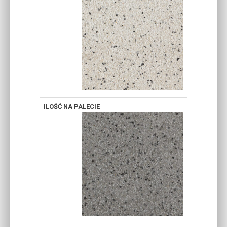
SZARY
DEWOŃSKI
STALOWY
JASNY