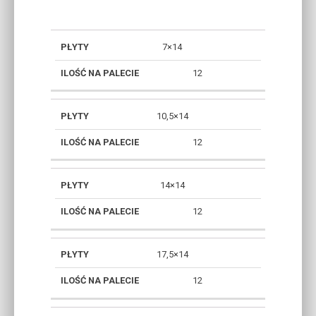
PAKIET 1
7×14
–
SZT./WARSTWIE
12
WYMIARY
10,5×14
12
14×14
12
17,5×14
12