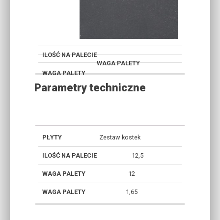
Parametry techniczne
ILOŚĆ
ILOŚC
Zestaw kostek
WAGA
NA
WARSTW
TETRA
PALETY
12,5
PALECIE
N A
[T]
[M2.]
PALECIE
12
1,65