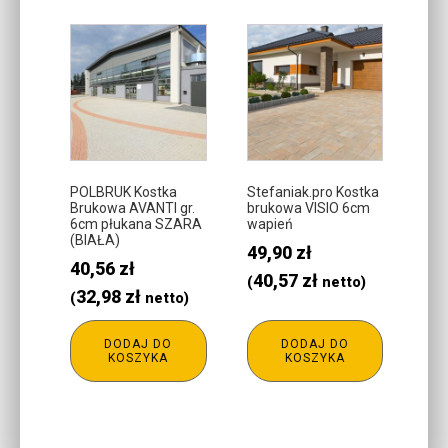
POLBRUK Kostka
Stefaniak.pro Kostka
Brukowa AVANTI gr.
brukowa VISIO 6cm
6cm płukana SZARA
wapień
(BIAŁA)
49,90
zł
40,56
zł
40,57
zł
(
netto)
32,98
zł
(
netto)
DODAJ DO
DODAJ DO
KOSZYKA
KOSZYKA