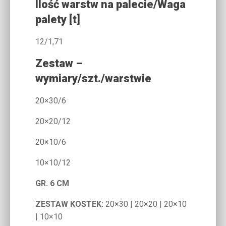
Ilość warstw na palecie/Waga
palety [t]
12/1,71
Zestaw –
wymiary/szt./warstwie
20×30/6
20×20/12
20×10/6
10×10/12
GR. 6 CM
ZESTAW KOSTEK:
20×30 | 20×20 | 20×10
| 10×10