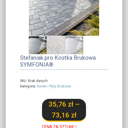
Stefaniak.pro Kostka Brukowa
SYMFONIA®
SKU:
Brak danych
Kategoria:
Kostki i Płyty Brukowe
35,76
zł
–
Zakres
73,16
zł
cen:
CENA ZA SZTUKĘ /