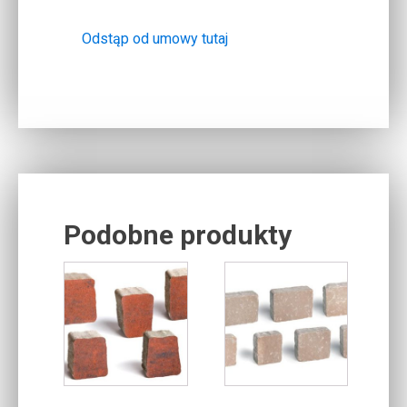
Odstąp od umowy tutaj
Podobne produkty
Related products