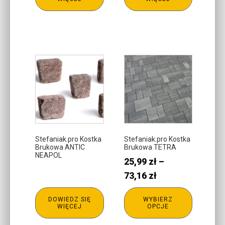
Ten
produkt
ma
wiele
wariantów.
Opcje
można
Stefaniak.pro Kostka
Stefaniak.pro Kostka
Brukowa ANTIC
Brukowa TETRA
wybrać
NEAPOL
25,99
zł
–
na
stronie
Zakres
73,16
zł
produktu
cen:
DOWIEDZ SIĘ
WYBIERZ
od
WIĘCEJ
OPCJE
25,99 zł