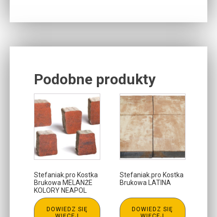
Podobne produkty
Related products
Stefaniak.pro Kostka
Stefaniak.pro Kostka
Brukowa MELANŻE
Brukowa LATINA
KOLORY NEAPOL
DOWIEDZ SIĘ
DOWIEDZ SIĘ
WIĘCEJ
WIĘCEJ