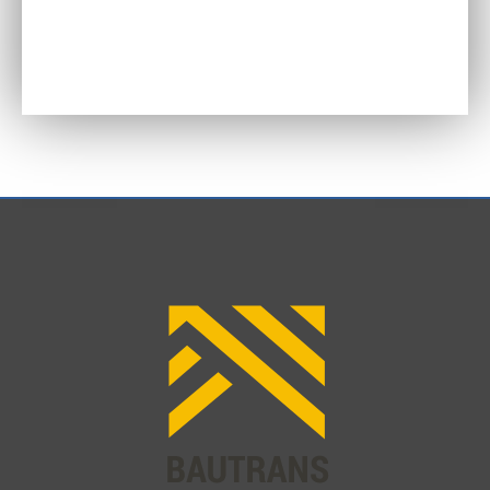
do
73,16 zł