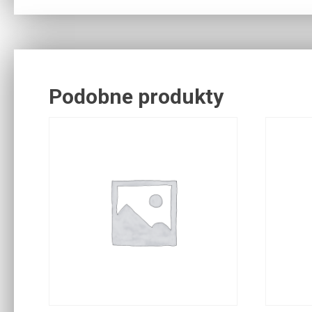
Podobne produkty
Related products