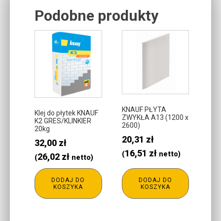
Podobne produkty
Related products
KNAUF PŁYTA
Klej do płytek KNAUF
ZWYKŁA A13 (1200 x
K2 GRES/KLINKIER
2600)
20kg
20,31
zł
32,00
zł
16,51
zł
(
netto)
26,02
zł
(
netto)
DODAJ DO
DODAJ DO
KOSZYKA
KOSZYKA