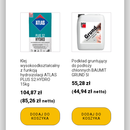
Klej
Podkład gruntujący
wysokoodkształcalny
do podłoży
z funkcją
chłonnych BAUMIT
hydroizolacji ATLAS
GRUND 5l
PLUS S2 HYDRO
55,28
zł
15kg
44,94
zł
104,87
zł
(
netto)
85,26
zł
(
netto)
DODAJ DO
DODAJ DO
KOSZYKA
KOSZYKA