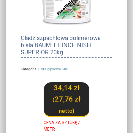
Gładź szpachlowa polimerowa
biała BAUMIT FINOFINISH
SUPERIOR 20kg
Kategoria:
Płyta gipsowa GKB
34,14
zł
27,76
zł
(
netto)
CENA ZA SZTUKĘ /
METR