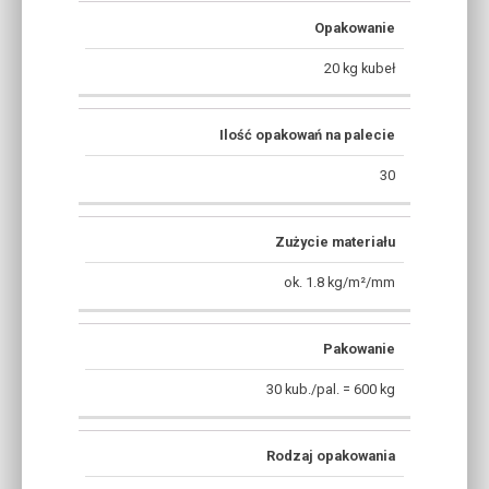
Opakowanie
20 kg kubeł
Ilość opakowań na palecie
30
Zużycie materiału
ok. 1.8 kg/m²/mm
Pakowanie
30 kub./pal. = 600 kg
Rodzaj opakowania